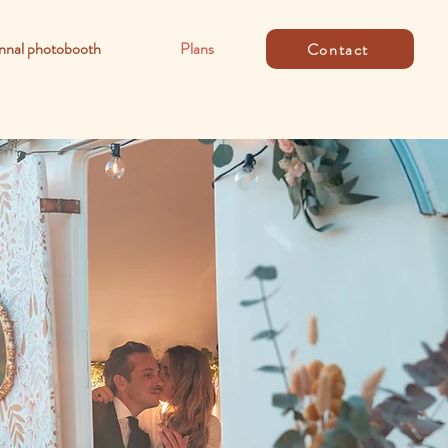
nnal photobooth
Plans
Contact