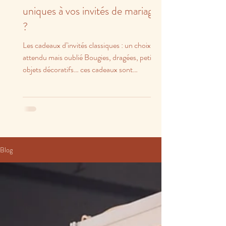
uniques à vos invités de mariage
?
Les cadeaux d’invités classiques : un choix
attendu mais oublié Bougies, dragées, petits
objets décoratifs… ces cadeaux sont
charmants,...
Blog