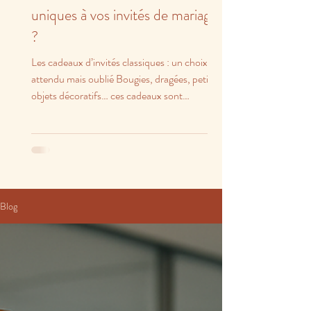
uniques à vos invités de mariage
?
Les cadeaux d’invités classiques : un choix
attendu mais oublié Bougies, dragées, petits
objets décoratifs… ces cadeaux sont
charmants,...
Blog