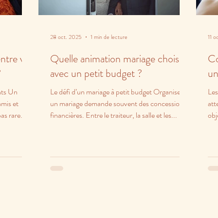
28 oct. 2025
1 min de lecture
11 o
ntre vos
Quelle animation mariage choisir
Co
?
avec un petit budget ?
un
nts Un
Le défi d’un mariage à petit budget Organiser
Les
amis et
un mariage demande souvent des concessions
att
pas rare
financières. Entre le traiteur, la salle et les...
obj
cha