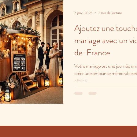
7 janv. 2025
2 min de lecture
Ajoutez une touche
mariage avec un vi
de-France
Votre mariage est une journée un
créer une ambiance mémorable et 
offrir à...