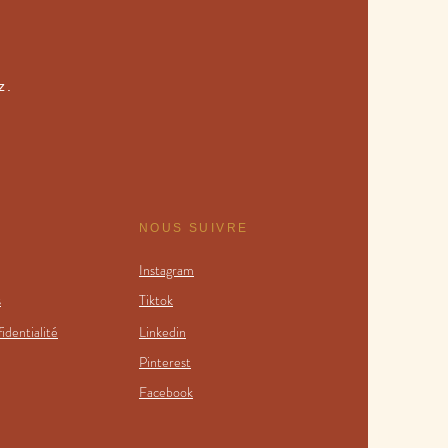
z.
NOUS SUIVRE
Instagram
s
Tiktok
identialité
Linkedin
Pinterest
Facebook