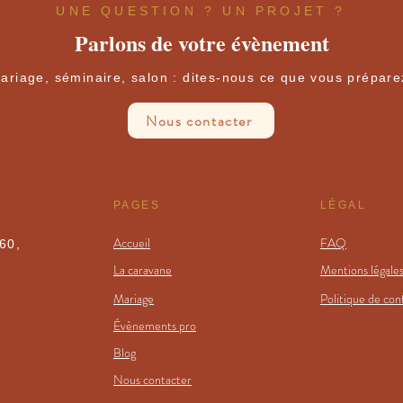
UNE QUESTION ? UN PROJET ?
Parlons de votre évènement
ariage, séminaire, salon : dites-nous ce que vous prépare
Nous contacter
PAGES
LÉGAL
Accueil
FAQ
60,
La caravane
Mentions légale
Mariage
Politique de conf
Évènements pro
Blog
Nous contacter