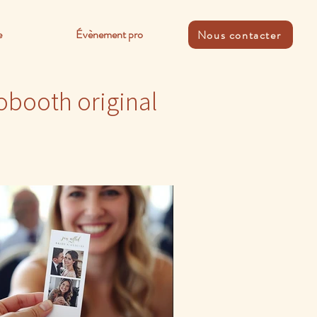
e
Évènement pro
Nous contacter
obooth original